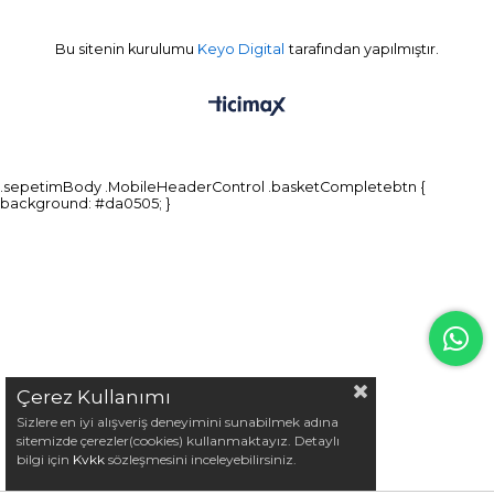
Bu sitenin kurulumu
Keyo Digital
tarafından yapılmıştır.
.sepetimBody .MobileHeaderControl .basketCompletebtn {
background: #da0505; }
Çerez Kullanımı
Sizlere en iyi alışveriş deneyimini sunabilmek adına
sitemizde çerezler(cookies) kullanmaktayız. Detaylı
bilgi için
Kvkk
sözleşmesini inceleyebilirsiniz.