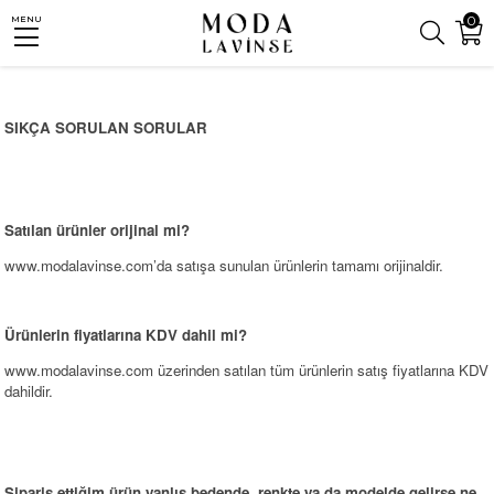
pıda Ödeme Seçeneği
0
MENU
SIKÇA SORULAN SORULAR
Satılan ürünler orijinal mi?
www.modalavinse.com
’da satışa sunulan ürünlerin tamamı orijinaldir.
Ürünlerin fiyatlarına KDV dahil mi?
www.modalavinse.com
üzerinden satılan tüm ürünlerin satış fiyatlarına KDV
dahildir.
Sipariş ettiğim ürün yanlış bedende, renkte ya da modelde gelirse ne